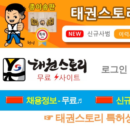
로그인
채용정보 -
무료♬
신규
☞ 태권스토리 특허