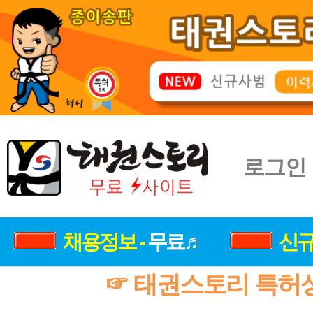
로그인
채용정보 -
무료♬
신규
☞ 태권스토리 특허