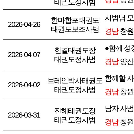
태권도정사범
사범님 모
한마합포태권도
2026-04-26
태권도보조사범
경남
창원
●함께 성
한결태권도장
2026-04-07
태권도정사범
경남
양산
함께할 
브레인박사태권도
2026-04-02
태권도정사범
경남
창원
남자 사범
진해태권도장
2026-03-31
태권도정사범
경남
창원