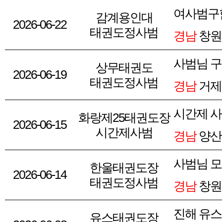
여사범구
감계용인대
2026-06-22
태권도정사범
경남
창원
사범님 구
상무태권도
2026-06-19
태권도정사범
경남
거제
시간제 
화랑제25태권도장
2026-06-15
시간제사범
경남
양산
사범님 모
한울태권도장
2026-06-14
태권도정사범
경남
창원
진해 유
유스태권도장