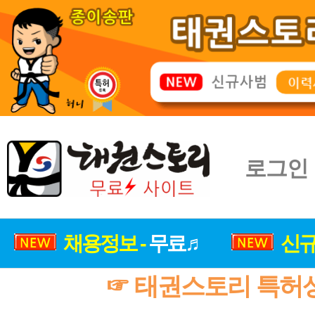
로그인
채용정보 -
무료♬
신규
☞ 태권스토리 특허