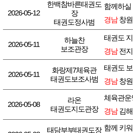
한백참바른태권도
함께하실
2026-05-12
장
경남
창원
태권도정사범
태권도 
하늘찬
2026-05-11
보조관장
경남
전지
태권도 보
화랑제7체육관
2026-05-11
태권도보조사범
경남
창원
체육관운
라온
2026-05-08
태권도지도관장
경남
김해
함께 키
태담부부태권도장