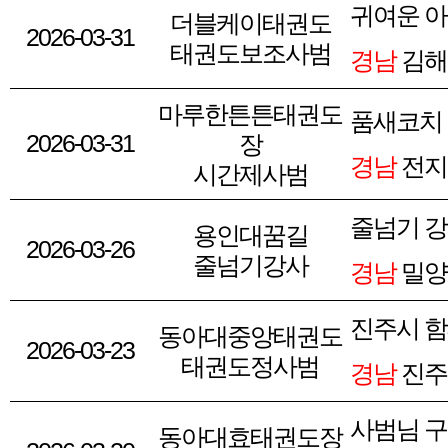
귀여운 아
더블케이태권도
2026-03-31
태권도보조사범
경남
김해
마루한튼튼태권도
품새코치
2026-03-31
장
경남
전지
시간제사범
줄넘기 
용인대꿈길
2026-03-26
줄넘기강사
경남
밀양
진주시 
동아대중앙태권도
2026-03-23
태권도정사범
경남
진주
사범님 구
동아대효태권도장