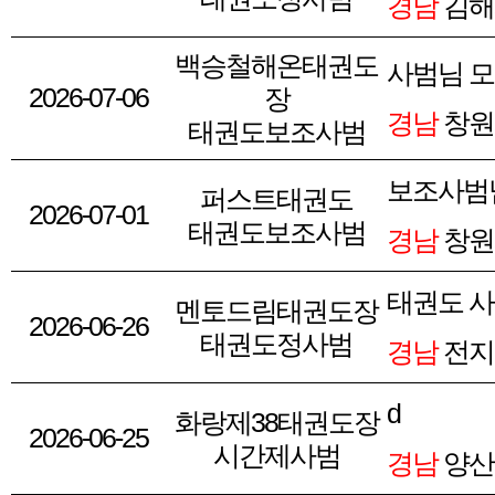
경남
김해
백승철해온태권도
사범님 모
2026-07-06
장
경남
창원
태권도보조사범
보조사범
퍼스트태권도
2026-07-01
태권도보조사범
경남
창원
태권도 사
멘토드림태권도장
2026-06-26
태권도정사범
경남
전지
d
화랑제38태권도장
2026-06-25
시간제사범
경남
양산