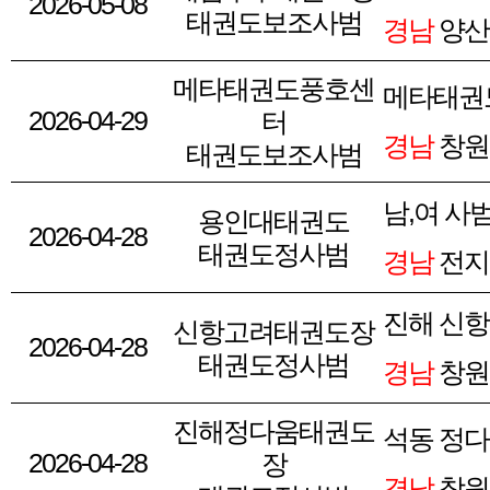
2026-05-08
태권도보조사범
경남
양산
메타태권도풍호센
메타태권
2026-04-29
터
경남
창원
태권도보조사범
남,여 사
용인대태권도
2026-04-28
태권도정사범
경남
전지
진해 신
신항고려태권도장
2026-04-28
태권도정사범
경남
창원
진해정다움태권도
석동 정
2026-04-28
장
경남
창원