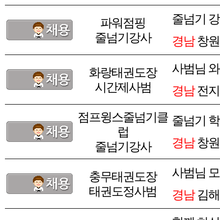
줄넘기 
파워점핑
줄넘기강사
경남
창원
사범님 
화랑태권도장
시간제사범
경남
전지
점프윙스줄넘기클
줄넘기 학
럽
경남
창원
줄넘기강사
사범님 
충무태권도장
태권도정사범
경남
김해