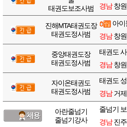
경남
창원
태권도보조사범
아이
진해MTA태권도장
태권도정사범
경남
창원
태권도 
중앙태권도장
태권도정사범
경남
창원
태권도 성
자이온태권도
태권도정사범
경남
거제
줄넘기 보
아란줄넘기
줄넘기강사
경남
진주