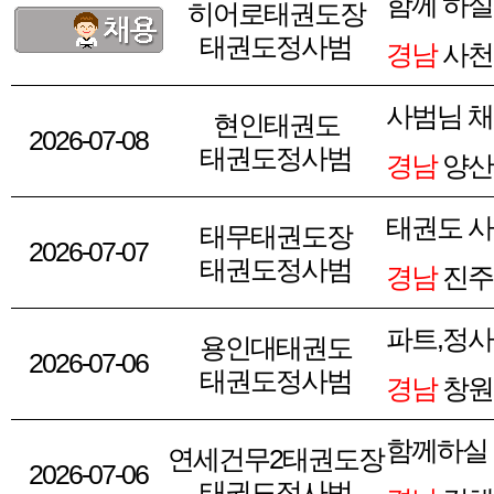
함께 하실
히어로태권도장
태권도정사범
경남
사천
사범님 채
현인태권도
2026-07-08
태권도정사범
경남
양산
태권도 사
태무태권도장
2026-07-07
태권도정사범
경남
진주
파트,정
용인대태권도
2026-07-06
태권도정사범
경남
창원
함께하실
연세건무2태권도장
2026-07-06
태권도정사범