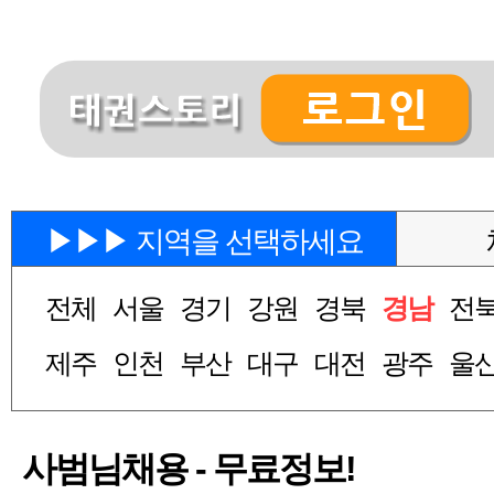
▶▶▶ 지역을 선택하세요
전체
서울
경기
강원
경북
경남
전
제주
인천
부산
대구
대전
광주
울
사범님채용 - 무료정보!