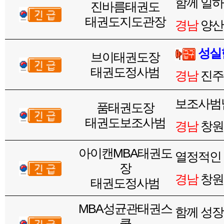
함께 일하
진바름태권도
태권도지도관장
경남
양산
성실
브이태권도장
태권도정사범
경남
진주
보조사범님
품태권도장
태권도보조사범
경남
창원
아이캔MBA태권도
열정적인
장
경남
창원
태권도정사범
MBA성균관태권스
함께 성장
쿨