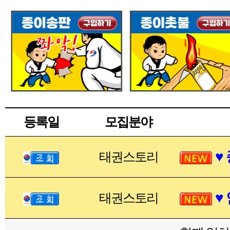
등록일
모집분야
♥
태권스토리
♥
태권스토리